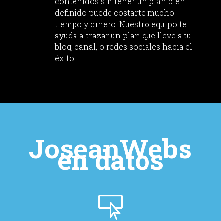
contenidos sin tener un plan bien
definido puede costarte mucho
tiempo y dinero. Nuestro equipo te
ayuda a trazar un plan que lleve a tu
blog, canal, o redes sociales hacia el
éxito.
JoseanWebs
en datos
